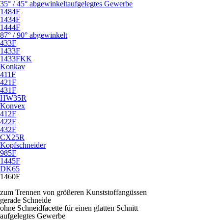
35° / 45° abgewinkelt
aufgelegtes Gewerbe
1484F
1434F
1444F
87° / 90° abgewinkelt
433F
1433F
1433FKK
Konkav
411F
421F
431F
HW35R
Konvex
412F
422F
432F
CX25R
Kopfschneider
985F
1445F
DK65
1460F
zum Trennen von größeren Kunststoffangüssen
gerade Schneide
ohne Schneidfacette für einen glatten Schnitt
aufgelegtes Gewerbe