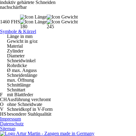
induktiv gehärtete Schneiden
nachschärfbar
1460 FHS
180
245
Symbole & Kürzel
Länge in mm
Gewicht in g/oz
Material
Zylinder
Diameter
Schneidwinkel
Rohrdicke
Ø max. Anguss
Schneidenlänge
max. Öffnung
Schnittlänge
Schnittart
F
mit Blattfeder
CH
Ausführung verchromt
O
ohne Schneidwate
V
Schneidkopf in V-Form
HS
besondere Stahlqualität
Impressum
Datenschutz
Sitemap