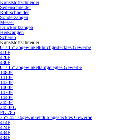
Kunststoffschneider
Seitenschneider
Rohrschneider
Sonderzangen
Messer
Druckluftzangen
Heißzangen
Scheren
Kunststoffschneider
0° / 15° abgewinkelt
durchgestecktes Gewerbe
410F
420F
430F
0° / 15° abgewinkelt
aufgelegtes Gewerbe
1480F
1410F
1430F
1460F
1470F
1440F
2450F
2450FL
PL-785
35°/ 45° abgewinkelt
durchgestecktes Gewerbe
414F
424F
434F
484F