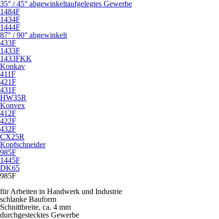
35° / 45° abgewinkelt
aufgelegtes Gewerbe
1484F
1434F
1444F
87° / 90° abgewinkelt
433F
1433F
1433FKK
Konkav
411F
421F
431F
HW35R
Konvex
412F
422F
432F
CX25R
Kopfschneider
985F
1445F
DK65
985F
für Arbeiten in Handwerk und Industrie
schlanke Bauform
Schnittbreite, ca. 4 mm
durchgestecktes Gewerbe