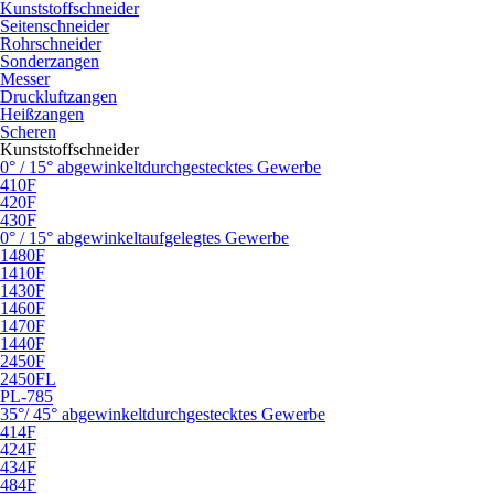
Kunststoffschneider
Seitenschneider
Rohrschneider
Sonderzangen
Messer
Druckluftzangen
Heißzangen
Scheren
Kunststoffschneider
0° / 15° abgewinkelt
durchgestecktes Gewerbe
410F
420F
430F
0° / 15° abgewinkelt
aufgelegtes Gewerbe
1480F
1410F
1430F
1460F
1470F
1440F
2450F
2450FL
PL-785
35°/ 45° abgewinkelt
durchgestecktes Gewerbe
414F
424F
434F
484F