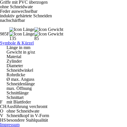
Griffe mit PVC überzogen
ohne Schneidwate
Feder auswechselbar
induktiv gehärtete Schneiden
nachschärfbar
985F
135
85
Symbole & Kürzel
Länge in mm
Gewicht in g/oz
Material
Zylinder
Diameter
Schneidwinkel
Rohrdicke
Ø max. Anguss
Schneidenlänge
max. Öffnung
Schnittlänge
Schnittart
F
mit Blattfeder
CH
Ausführung verchromt
O
ohne Schneidwate
V
Schneidkopf in V-Form
HS
besondere Stahlqualität
Impressum