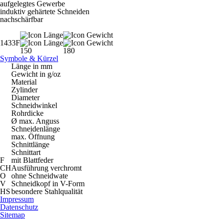
aufgelegtes Gewerbe
induktiv gehärtete Schneiden
nachschärfbar
1433F
150
180
Symbole & Kürzel
Länge in mm
Gewicht in g/oz
Material
Zylinder
Diameter
Schneidwinkel
Rohrdicke
Ø max. Anguss
Schneidenlänge
max. Öffnung
Schnittlänge
Schnittart
F
mit Blattfeder
CH
Ausführung verchromt
O
ohne Schneidwate
V
Schneidkopf in V-Form
HS
besondere Stahlqualität
Impressum
Datenschutz
Sitemap