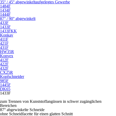
35° / 45° abgewinkelt
aufgelegtes Gewerbe
1484F
1434F
1444F
87° / 90° abgewinkelt
433F
1433F
1433FKK
Konkav
411F
421F
431F
HW35R
Konvex
412F
422F
432F
CX25R
Kopfschneider
985F
1445F
DK65
1433F
zum Trennen von Kunststoffangüssen in schwer zugänglichen
Bereichen
87° abgewinkelte Schneide
ohne Schneidfacette für einen glatten Schnitt