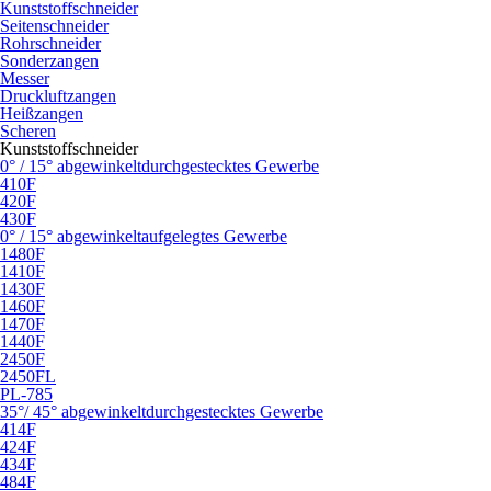
Kunststoffschneider
Seitenschneider
Rohrschneider
Sonderzangen
Messer
Druckluftzangen
Heißzangen
Scheren
Kunststoffschneider
0° / 15° abgewinkelt
durchgestecktes Gewerbe
410F
420F
430F
0° / 15° abgewinkelt
aufgelegtes Gewerbe
1480F
1410F
1430F
1460F
1470F
1440F
2450F
2450FL
PL-785
35°/ 45° abgewinkelt
durchgestecktes Gewerbe
414F
424F
434F
484F