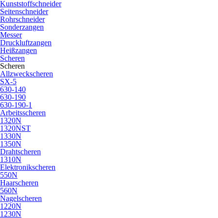
Kunststoffschneider
Seitenschneider
Rohrschneider
Sonderzangen
Messer
Druckluftzangen
Heißzangen
Scheren
Scheren
Allzweckscheren
SX-5
630-140
630-190
630-190-1
Arbeitsscheren
1320N
1320NST
1330N
1350N
Drahtscheren
1310N
Elektronikscheren
550N
Haarscheren
560N
Nagelscheren
1220N
1230N