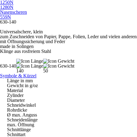
1250N
1280N
Nasenscheren
559N
630-140
Universalschere, klein
zum Zuschneiden von Papier, Pappe, Folien, Leder und vielen anderen
mit Öffnungssicherung und Feder
made in Solingen
Klinge aus rosfreiem Stahl
630-140
140
50
Symbole & Kürzel
Länge in mm
Gewicht in g/oz
Material
Zylinder
Diameter
Schneidwinkel
Rohrdicke
Ø max. Anguss
Schneidenlänge
max. Öffnung
Schnittlänge
Schnittart