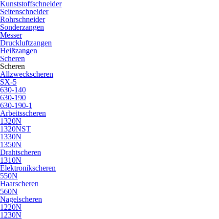
Kunststoffschneider
Seitenschneider
Rohrschneider
Sonderzangen
Messer
Druckluftzangen
Heißzangen
Scheren
Scheren
Allzweckscheren
SX-5
630-140
630-190
630-190-1
Arbeitsscheren
1320N
1320NST
1330N
1350N
Drahtscheren
1310N
Elektronikscheren
550N
Haarscheren
560N
Nagelscheren
1220N
1230N