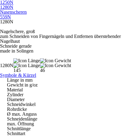
1250N
1280N
Nasenscheren
559N
1280N
Nagelschere, groß
zum Schneiden von Fingernägeln und Entfernen überstehender
Nagelhaut
Schneide gerade
made in Solingen
1280N
145
46
Symbole & Kürzel
Länge in mm
Gewicht in g/oz
Material
Zylinder
Diameter
Schneidwinkel
Rohrdicke
Ø max. Anguss
Schneidenlänge
max. Öffnung
Schnittlänge
Schnittart