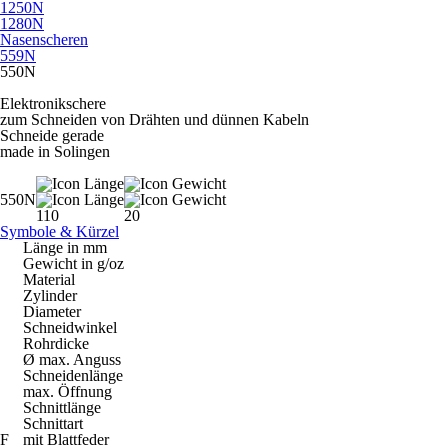
1250N
1280N
Nasenscheren
559N
550N
Elektronikschere
zum Schneiden von Drähten und dünnen Kabeln
Schneide gerade
made in Solingen
550N
110
20
Symbole & Kürzel
Länge in mm
Gewicht in g/oz
Material
Zylinder
Diameter
Schneidwinkel
Rohrdicke
Ø max. Anguss
Schneidenlänge
max. Öffnung
Schnittlänge
Schnittart
F
mit Blattfeder