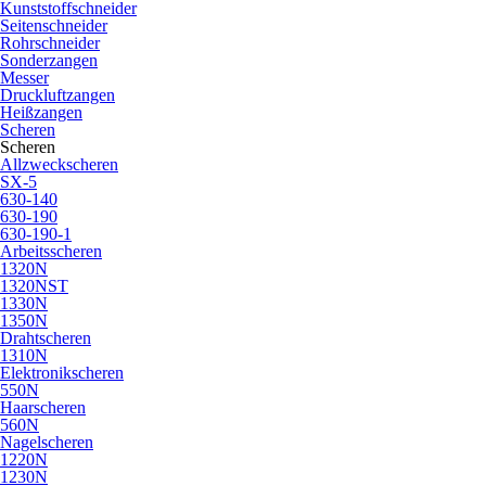
Kunststoffschneider
Seitenschneider
Rohrschneider
Sonderzangen
Messer
Druckluftzangen
Heißzangen
Scheren
Scheren
Allzweckscheren
SX-5
630-140
630-190
630-190-1
Arbeitsscheren
1320N
1320NST
1330N
1350N
Drahtscheren
1310N
Elektronikscheren
550N
Haarscheren
560N
Nagelscheren
1220N
1230N