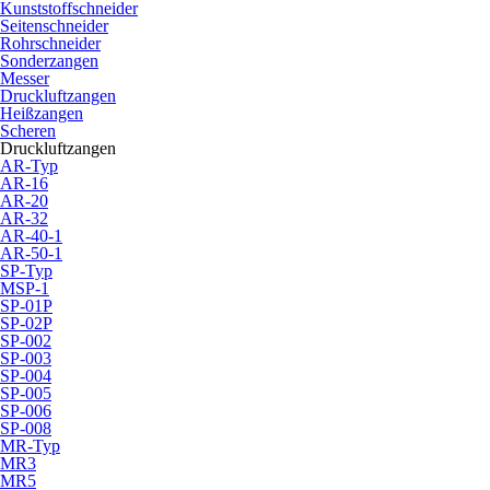
Kunststoffschneider
Seitenschneider
Rohrschneider
Sonderzangen
Messer
Druckluftzangen
Heißzangen
Scheren
Druckluftzangen
AR-Typ
AR-16
AR-20
AR-32
AR-40-1
AR-50-1
SP-Typ
MSP-1
SP-01P
SP-02P
SP-002
SP-003
SP-004
SP-005
SP-006
SP-008
MR-Typ
MR3
MR5