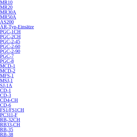
MR10
MR20
MR30A
MR50A
AS200
AR-Typ-Einsätze
PGC-1CH
PGC-2CH
PGC-2-45
PGC-2-60
PGC-2-90
PGC-7
PGC-8
MCD-1
MCD-2
MFS-1
MSJ-1
SJ-1A
CD-1
CD-3
CD4-CH
CD-6
FS1/FS1CH
PC311-F
RB-32CH
RB33-CH
RB-35
RB-38