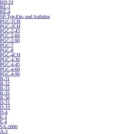
RD-33
RE-3
RE-4
SP-Typ-Ein- und Aufsätze
PGC-1CH
PGC-2CH
PGC-2-45
PGC-2-60
PGC-2-90
PGC-7
PGC-8
PGC-4CH
PGC-4-30
PGC-4-45
PGC-4-60
PGC-4-90
B-31
B-32
B-33
B-35
B-38
D-31
D-33
D-4
E-3
E-4
SA-2000
A-3