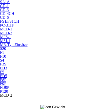
SJ-1A
CD-1
CD-3
CD-4CH
CD-6
FS1/FS1CH
PC-311F
MCD-1
MCD-2
MFS-1
MSJ-1
MR-Typ-Einsätze
S20
F1
F10
S4
F3S
FD3
F5
FD5
P8P
F9P
FD9P
P120
MCD-2