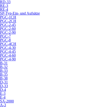
RD-33
RE-3
RE-4
SP-Typ-Ein- und Aufsätze
PGC-1CH
PGC-2CH
PGC-2-45
PGC-2-60
PGC-2-90
PGC-7
PGC-8
PGC-4CH
PGC-4-30
PGC-4-45
PGC-4-60
PGC-4-90
B-31
B-32
B-33
B-35
B-38
D-31
D-33
D-4
E-3
E-4
SA-2000
A-3