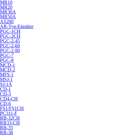
MR10
MR20
MR30A
MR50A
AS200
AR-Typ-Einsätze
PGC-1CH
PGC-2CH
PGC-2-45
PGC-2-60
PGC-2-90
PGC-7
PGC-8
MCD-1
MCD-2
MFS-1
MSJ-1
SJ-1A
CD-1
CD-3
CD4-CH
CD-6
FS1/FS1CH
PC311-F
RB-32CH
RB33-CH
RB-35
RB-38