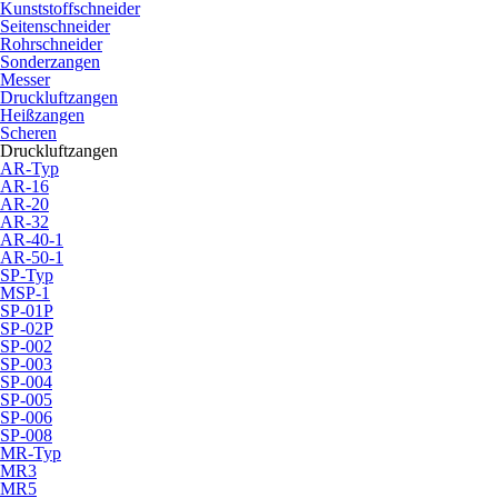
Kunststoffschneider
Seitenschneider
Rohrschneider
Sonderzangen
Messer
Druckluftzangen
Heißzangen
Scheren
Druckluftzangen
AR-Typ
AR-16
AR-20
AR-32
AR-40-1
AR-50-1
SP-Typ
MSP-1
SP-01P
SP-02P
SP-002
SP-003
SP-004
SP-005
SP-006
SP-008
MR-Typ
MR3
MR5