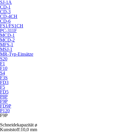
SJ-1A
CD-1
CD-3
CD-4CH
CD-6
FS1/FS1CH
PC-311F
MCD-1
MCD-2
MFS-1
MSJ-1
MR-Typ-Einsätze
S20
F1
F10
S4
F3S
FD3
F5
FD5
P8P
F9P
FD9P
P120
F9P
Schneidekapazität ø
Kunststoff:
10,0 mm