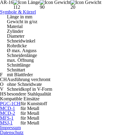
AR-16
112
90
20
Symbole & Kürzel
Länge in mm
Gewicht in g/oz
Material
Zylinder
Diameter
Schneidwinkel
Rohrdicke
Ø max. Anguss
Schneidenlänge
max. Öffnung
Schnittlänge
Schnittart
F
mit Blattfeder
CH
Ausführung verchromt
O
ohne Schneidwate
V
Schneidkopf in V-Form
HS
besondere Stahlqualität
Kompatible Einsätze
PGC-1CH
für Kunststoff
MCD-1
für Metall
MCD-2
für Metall
MFS-1
für Metall
MSJ-1
für Metall
Impressum
Datenschutz