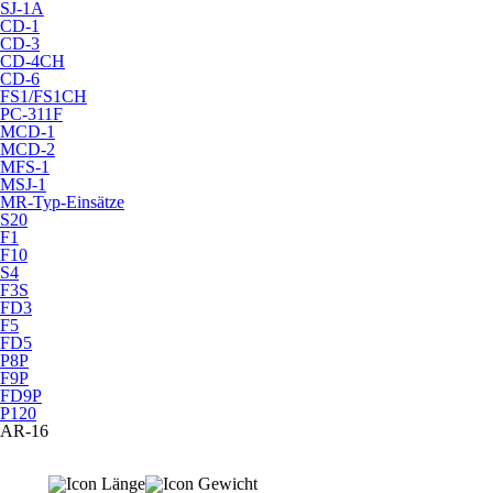
SJ-1A
CD-1
CD-3
CD-4CH
CD-6
FS1/FS1CH
PC-311F
MCD-1
MCD-2
MFS-1
MSJ-1
MR-Typ-Einsätze
S20
F1
F10
S4
F3S
FD3
F5
FD5
P8P
F9P
FD9P
P120
AR-16