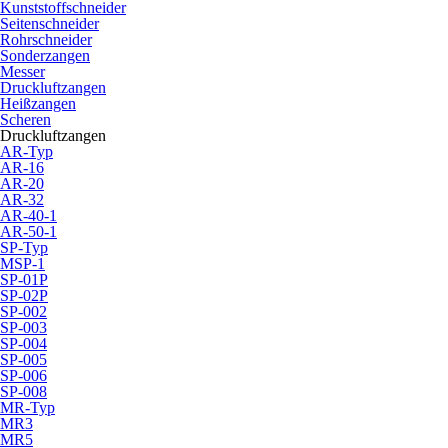
Kunststoffschneider
Seitenschneider
Rohrschneider
Sonderzangen
Messer
Druckluftzangen
Heißzangen
Scheren
Druckluftzangen
AR-Typ
AR-16
AR-20
AR-32
AR-40-1
AR-50-1
SP-Typ
MSP-1
SP-01P
SP-02P
SP-002
SP-003
SP-004
SP-005
SP-006
SP-008
MR-Typ
MR3
MR5