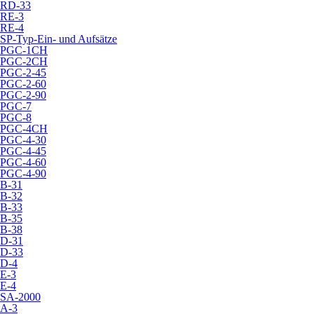
RD-33
RE-3
RE-4
SP-Typ-Ein- und Aufsätze
PGC-1CH
PGC-2CH
PGC-2-45
PGC-2-60
PGC-2-90
PGC-7
PGC-8
PGC-4CH
PGC-4-30
PGC-4-45
PGC-4-60
PGC-4-90
B-31
B-32
B-33
B-35
B-38
D-31
D-33
D-4
E-3
E-4
SA-2000
A-3