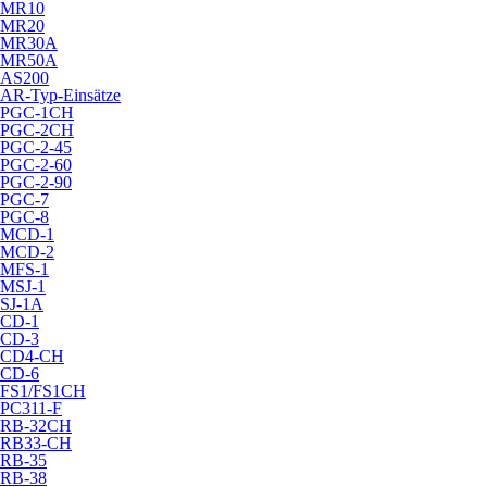
MR10
MR20
MR30A
MR50A
AS200
AR-Typ-Einsätze
PGC-1CH
PGC-2CH
PGC-2-45
PGC-2-60
PGC-2-90
PGC-7
PGC-8
MCD-1
MCD-2
MFS-1
MSJ-1
SJ-1A
CD-1
CD-3
CD4-CH
CD-6
FS1/FS1CH
PC311-F
RB-32CH
RB33-CH
RB-35
RB-38