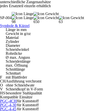
unterschiedliche Zangenaufsätze
jedes Ersatzteil einzeln erhältlich
SP-004
98
650
63
Symbole & Kürzel
Länge in mm
Gewicht in g/oz
Material
Zylinder
Diameter
Schneidwinkel
Rohrdicke
Ø max. Anguss
Schneidenlänge
max. Öffnung
Schnittlänge
Schnittart
F
mit Blattfeder
CH
Ausführung verchromt
O
ohne Schneidwate
V
Schneidkopf in V-Form
HS
besondere Stahlqualität
Kompatible Einsätze
PGC-4CH
für Kunststoff
PGC-4-30
für Kunststoff
PGC-4-45
für Kunststoff