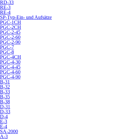
RD-33
RE-3
RE-4
SP-Typ-Ein- und Aufsätze
PGC-1CH
PGC-2CH
PGC-2-45
PGC-2-60
PGC-2-90
PGC-7
PGC-8
PGC-4CH
PGC-4-30
PGC-4-45
PGC-4-60
PGC-4-90
B-31
B-32
B-33
B-35
B-38
D-31
D-33
D-4
E-3
E-4
SA-2000
A-3