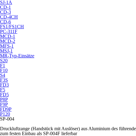
SJ-1A
CD-1
CD-3
CD-4CH
CD-6
FS1/FS1CH
PC-311F
MCD-1
MCD-2
MFS-1
MSJ-1
MR-Typ-Einsätze
S20
F1
F10
S4
F3S
FD3
F5
FD5
P8P
F9P
FD9P
P120
SP-004
Druckluftzange (Handstück mit Auslöser) aus Aluminium des führend
zum festen Einbau als SP-004F lieferbar