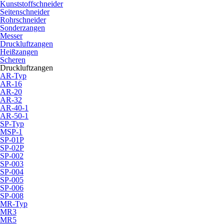
Kunststoffschneider
Seitenschneider
Rohrschneider
Sonderzangen
Messer
Druckluftzangen
Heißzangen
Scheren
Druckluftzangen
AR-Typ
AR-16
AR-20
AR-32
AR-40-1
AR-50-1
SP-Typ
MSP-1
SP-01P
SP-02P
SP-002
SP-003
SP-004
SP-005
SP-006
SP-008
MR-Typ
MR3
MR5