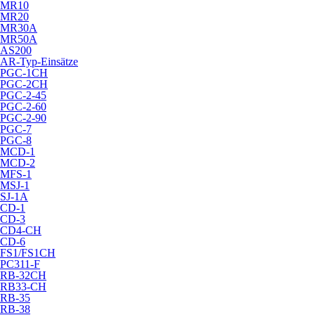
MR10
MR20
MR30A
MR50A
AS200
AR-Typ-Einsätze
PGC-1CH
PGC-2CH
PGC-2-45
PGC-2-60
PGC-2-90
PGC-7
PGC-8
MCD-1
MCD-2
MFS-1
MSJ-1
SJ-1A
CD-1
CD-3
CD4-CH
CD-6
FS1/FS1CH
PC311-F
RB-32CH
RB33-CH
RB-35
RB-38