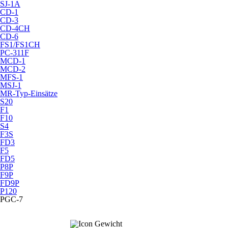
SJ-1A
CD-1
CD-3
CD-4CH
CD-6
FS1/FS1CH
PC-311F
MCD-1
MCD-2
MFS-1
MSJ-1
MR-Typ-Einsätze
S20
F1
F10
S4
F3S
FD3
F5
FD5
P8P
F9P
FD9P
P120
PGC-7