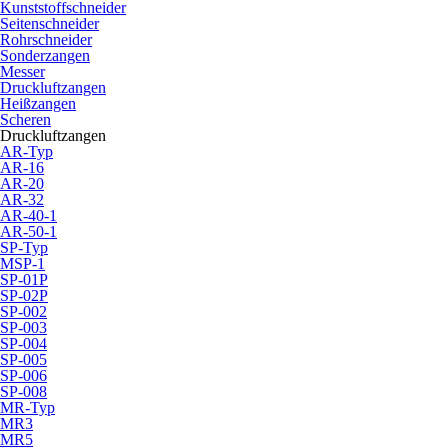
Kunststoffschneider
Seitenschneider
Rohrschneider
Sonderzangen
Messer
Druckluftzangen
Heißzangen
Scheren
Druckluftzangen
AR-Typ
AR-16
AR-20
AR-32
AR-40-1
AR-50-1
SP-Typ
MSP-1
SP-01P
SP-02P
SP-002
SP-003
SP-004
SP-005
SP-006
SP-008
MR-Typ
MR3
MR5