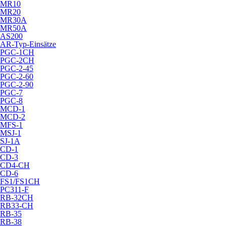
MR10
MR20
MR30A
MR50A
AS200
AR-Typ-Einsätze
PGC-1CH
PGC-2CH
PGC-2-45
PGC-2-60
PGC-2-90
PGC-7
PGC-8
MCD-1
MCD-2
MFS-1
MSJ-1
SJ-1A
CD-1
CD-3
CD4-CH
CD-6
FS1/FS1CH
PC311-F
RB-32CH
RB33-CH
RB-35
RB-38