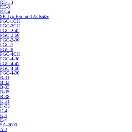
RD-33
RE-3
RE-4
SP-Typ-Ein- und Aufsätze
PGC-1CH
PGC-2CH
PGC-2-45
PGC-2-60
PGC-2-90
PGC-7
PGC-8
PGC-4CH
PGC-4-30
PGC-4-45
PGC-4-60
PGC-4-90
B-31
B-32
B-33
B-35
B-38
D-31
D-33
D-4
E-3
E-4
SA-2000
A-3