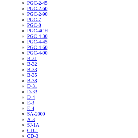
PGC-2-45
PGC-2-60
PGC-2-90
PGC-7
PGC-8
PGC-4CH
PGC-4-30
PGC-4-45
PGC-4-60
PGC-4-90
B-31
B-32
B-33
B-35
B-38
D-31
D-33
D-4
E-3
E-4
SA-2000
A-3
SJ-1A
CD-1
CD-3