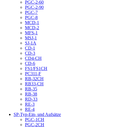
PGC-2-60
PGC-2-90
PGC-7
PGC-8
MCD-1
MCD-2
MFS-1
MSJ-1
SJ-1A
CD-1
CD-3
CD4-CH
CD-6
FS1/FS1CH
PC311-F
RB-32CH
RB33-CH
RB-35
RB-38
RD-33
RE-3
RE-4
SP-Typ-Ein- und Aufsätze
PGC-1CH
PGC-2CH