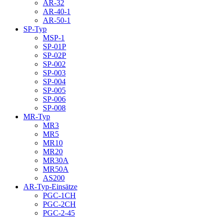
AR-32
AR-40-1
AR-50-1
SP-Typ
MSP-1
SP-01P
SP-02P
SP-002
SP-003
SP-004
SP-005
SP-006
SP-008
MR-Typ
MR3
MR5
MR10
MR20
MR30A
MR50A
AS200
AR-Typ-Einsätze
PGC-1CH
PGC-2CH
PGC-2-45