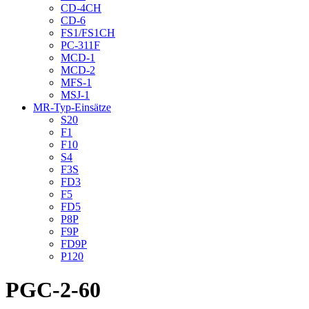
CD-4CH
CD-6
FS1/FS1CH
PC-311F
MCD-1
MCD-2
MFS-1
MSJ-1
MR-Typ-Einsätze
S20
F1
F10
S4
F3S
FD3
F5
FD5
P8P
F9P
FD9P
P120
PGC-2-60