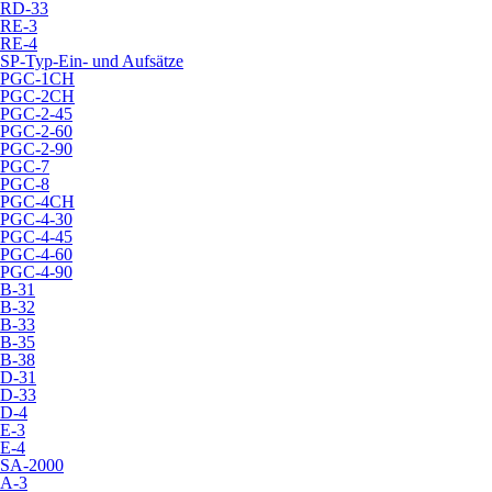
RD-33
RE-3
RE-4
SP-Typ-Ein- und Aufsätze
PGC-1CH
PGC-2CH
PGC-2-45
PGC-2-60
PGC-2-90
PGC-7
PGC-8
PGC-4CH
PGC-4-30
PGC-4-45
PGC-4-60
PGC-4-90
B-31
B-32
B-33
B-35
B-38
D-31
D-33
D-4
E-3
E-4
SA-2000
A-3