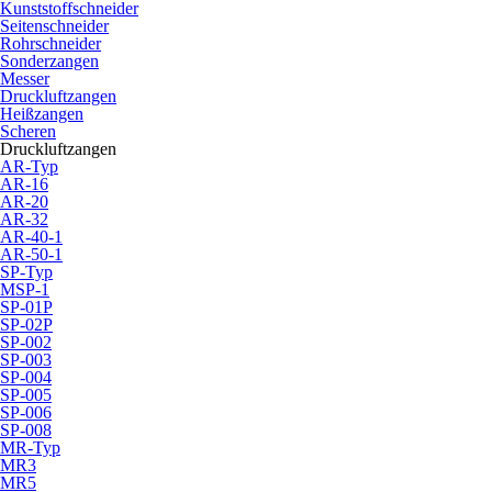
Kunststoffschneider
Seitenschneider
Rohrschneider
Sonderzangen
Messer
Druckluftzangen
Heißzangen
Scheren
Druckluftzangen
AR-Typ
AR-16
AR-20
AR-32
AR-40-1
AR-50-1
SP-Typ
MSP-1
SP-01P
SP-02P
SP-002
SP-003
SP-004
SP-005
SP-006
SP-008
MR-Typ
MR3
MR5