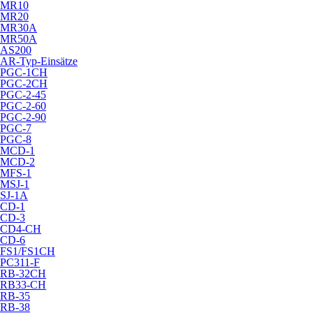
MR10
MR20
MR30A
MR50A
AS200
AR-Typ-Einsätze
PGC-1CH
PGC-2CH
PGC-2-45
PGC-2-60
PGC-2-90
PGC-7
PGC-8
MCD-1
MCD-2
MFS-1
MSJ-1
SJ-1A
CD-1
CD-3
CD4-CH
CD-6
FS1/FS1CH
PC311-F
RB-32CH
RB33-CH
RB-35
RB-38