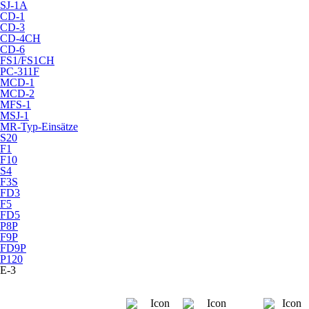
SJ-1A
CD-1
CD-3
CD-4CH
CD-6
FS1/FS1CH
PC-311F
MCD-1
MCD-2
MFS-1
MSJ-1
MR-Typ-Einsätze
S20
F1
F10
S4
F3S
FD3
F5
FD5
P8P
F9P
FD9P
P120
E-3