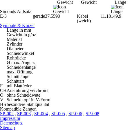
Simonds Aufsatz
E-3
gerade
37,5
590
Kabel
11,18
149,9
(weich)
Symbole & Kürzel
Länge in mm
Gewicht in g/oz
Material
Zylinder
Diameter
Schneidwinkel
Rohrdicke
Ø max. Anguss
Schneidenlänge
max. Öffnung
Schnittlänge
Schnittart
F
mit Blattfeder
CH
Ausführung verchromt
O
ohne Schneidwate
V
Schneidkopf in V-Form
HS
besondere Stahlqualität
Kompatible Zangen
SP-002
,
SP-003
,
SP-004
,
SP-005
,
SP-006
,
SP-008
Impressum
Datenschutz
Sitemap